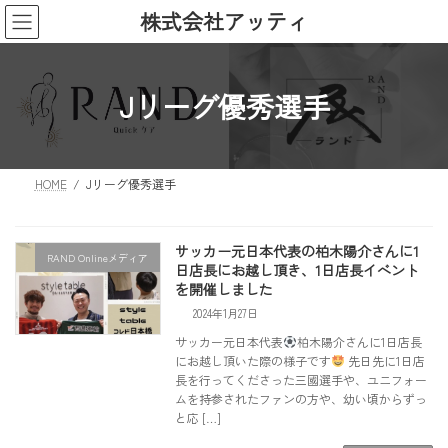
コ
ナ
株式会社アッティ
ン
ビ
テ
ゲ
ン
ー
Jリーグ優秀選手
ツ
シ
へ
ョ
ス
ン
キ
に
ッ
移
HOME
Jリーグ優秀選手
プ
動
サッカー元日本代表の柏木陽介さんに1
RAND Onlineメディア
日店長にお越し頂き、1日店長イベント
を開催しました
2024年1月27日
サッカー元日本代表
柏木陽介さんに1日店長
にお越し頂いた際の様子です
先日先に1日店
長を行ってくださった三國選手や、ユニフォー
ムを持参されたファンの方や、幼い頃からずっ
と応 […]