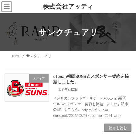
コ
ナ
株式会社アッティ
ン
ビ
テ
ゲ
ン
ー
サンクチュアリ
ツ
シ
へ
ョ
ス
ン
キ
に
ッ
移
HOME
サンクチュアリ
プ
動
otonari福岡SUNSとスポンサー契約を締
メディア
結しました。
2024年2月22日
アメリカンフットボールチームのotonari福岡
SUNSとスポンサー契約を締結しました。記事
のURLはこちら。https://fukuoka-
suns.net/2024/02/19/sponsor_2024_atti/
続きを読む