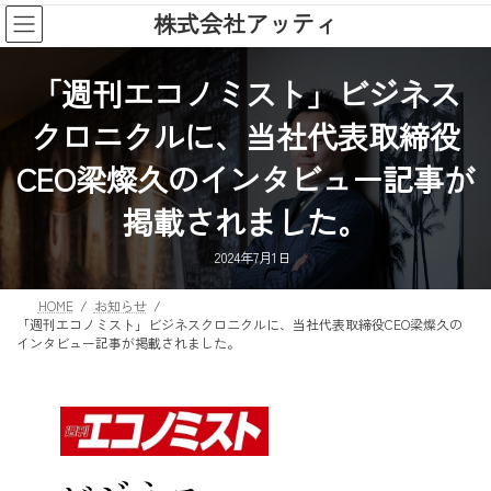
コ
ナ
株式会社アッティ
ン
ビ
テ
ゲ
ン
ー
「週刊エコノミスト」ビジネス
ツ
シ
クロニクルに、当社代表取締役
へ
ョ
ス
ン
CEO梁燦久のインタビュー記事が
キ
に
ッ
移
掲載されました。
プ
動
2024年7月1日
HOME
お知らせ
「週刊エコノミスト」ビジネスクロニクルに、当社代表取締役CEO梁燦久の
インタビュー記事が掲載されました。