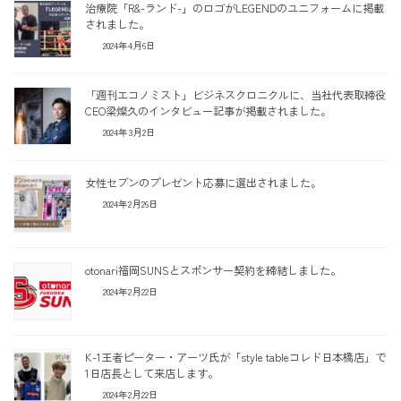
治療院「R&-ランド-」のロゴがLEGENDのユニフォームに掲載
されました。
2024年4月6日
「週刊エコノミスト」ビジネスクロニクルに、当社代表取締役
CEO梁燦久のインタビュー記事が掲載されました。
2024年3月2日
女性セブンのプレゼント応募に選出されました。
2024年2月26日
otonari福岡SUNSとスポンサー契約を締結しました。
2024年2月22日
K-1王者ピーター・アーツ氏が「style tableコレド日本橋店」で
1日店長として来店します。
2024年2月22日