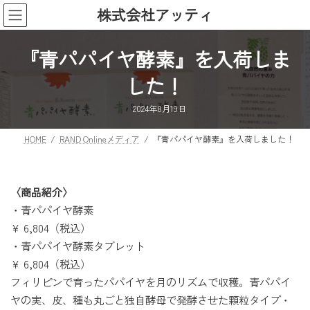
コ
ナ
株式会社アッティ
ン
ビ
テ
ゲ
ン
ー
『青パパイヤ酵素』を入荷しま
ツ
シ
した！
へ
ョ
ス
ン
2024年8月19日
キ
に
ッ
移
HOME
RAND Onlineメディア
『青パパイヤ酵素』を入荷しました！
プ
動
〈商品紹介〉
・青パパイヤ酵素
¥ 6,804（税込）
・青パパイヤ酵素タブレット
¥ 6,804（税込）
フィリピンで育ったパパイヤを月のリズムで収穫。青パパイ
ヤの実、皮、種も丸ごと独自酵母で発酵させた顆粒タイプ・