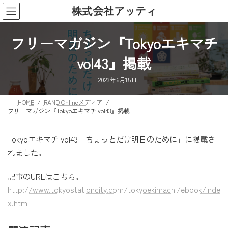
コ
ナ
株式会社アッティ
ン
ビ
テ
ゲ
ン
ー
フリーマガジン『Tokyoエキマチ
ツ
シ
vol43』掲載
へ
ョ
ス
ン
2023年6月15日
キ
に
ッ
移
HOME
RAND Onlineメディア
プ
動
フリーマガジン『Tokyoエキマチ vol43』掲載
Tokyoエキマチ vol43「ちょっとだけ明日のために」に掲載さ
れました。
記事のURLはこちら。
http://www.tokyostationcity.com/tokyoekimachi/ebook/inde
x.html