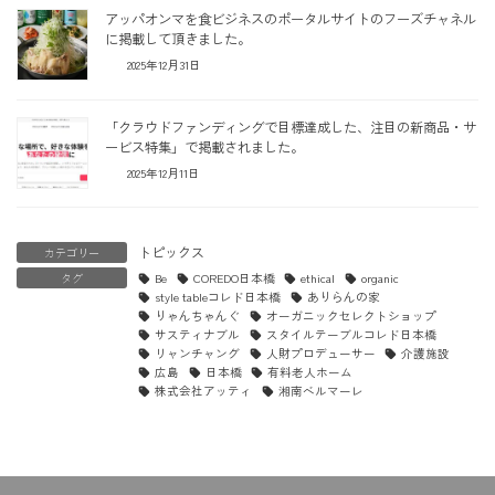
アッパオンマを食ビジネスのポータルサイトのフーズチャネル
に掲載して頂きました。
2025年12月31日
「クラウドファンディングで目標達成した、注目の新商品・サ
ービス特集」で掲載されました。
2025年12月11日
トピックス
カテゴリー
タグ
Be
COREDO日本橋
ethical
organic
style tableコレド日本橋
ありらんの家
りゃんちゃんぐ
オーガニックセレクトショップ
サスティナブル
スタイルテーブルコレド日本橋
リャンチャング
人財プロデューサー
介護施設
広島
日本橋
有料老人ホーム
株式会社アッティ
湘南ベルマーレ