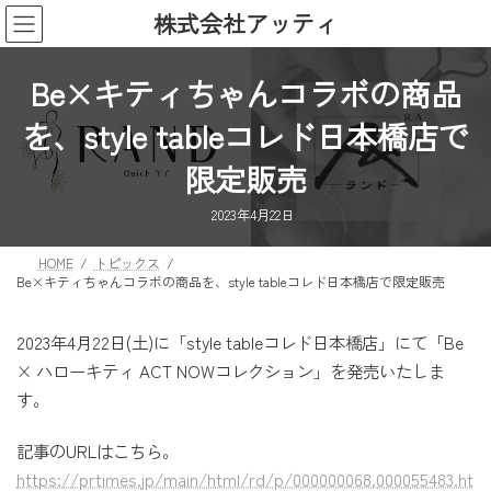
コ
ナ
株式会社アッティ
ン
ビ
テ
ゲ
ン
ー
Be×キティちゃんコラボの商品
ツ
シ
を、style tableコレド日本橋店で
へ
ョ
ス
ン
限定販売
キ
に
ッ
移
2023年4月22日
プ
動
HOME
トピックス
Be×キティちゃんコラボの商品を、style tableコレド日本橋店で限定販売
2023年4月22日(土)に「style tableコレド日本橋店」にて「Be
× ハローキティ ACT NOWコレクション」を発売いたしま
す。
記事のURLはこちら。
https://prtimes.jp/main/html/rd/p/000000068.000055483.ht